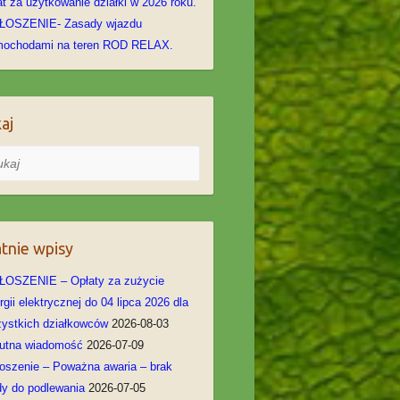
at za użytkowanie działki w 2026 roku.
ŁOSZENIE- Zasady wjazdu
mochodami na teren ROD RELAX.
aj
j
tnie wpisy
OSZENIE – Opłaty za zużycie
rgii elektrycznej do 04 lipca 2026 dla
ystkich działkowców
2026-08-03
utna wiadomość
2026-07-09
oszenie – Poważna awaria – brak
y do podlewania
2026-07-05