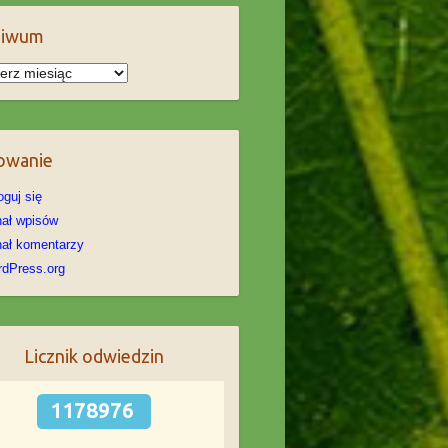
hiwum
iwum
owanie
oguj się
ał wpisów
ał komentarzy
dPress.org
Licznik odwiedzin
1178976