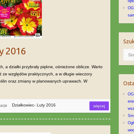
opł
OG
sa
Szuk
ty 2016
Szuka
, a działki przybrały piękne, ośnieżone oblicze. Warto
ż ze względów praktycznych, a w długie wieczory
oślin oraz zmiany w planowanych uprawach. W
Osta
OGŁ
ene
Działkowiec- Luty 2016
kacje
więcej
wsz
Sm
Ogł
wod