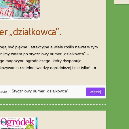
r „działkowca”.
gą być piękne i atrakcyjne a wiele roślin nawet w tym
nijmy zatem po styczniowy numer „działkowca” –
ego magazynu ogrodniczego, który dysponuje
ywaniu rzetelnej wiedzy ogrodniczej i nie tylko! ●
Styczniowy numer „działkowca”.
kacje
więcej