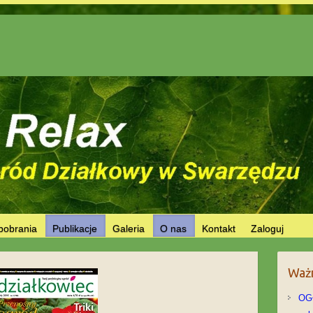
pobrania
Publikacje
Galeria
O nas
Kontakt
Zaloguj
Ważn
OG