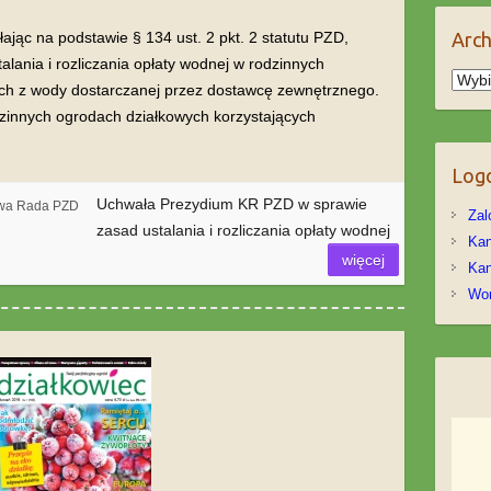
Arc
jąc na podstawie § 134 ust. 2 pkt. 2 statutu PZD,
lania i rozliczania opłaty wodnej w rodzinnych
Arch
ch z wody dostarczanej przez dostawcę zewnętrznego.
dzinnych ogrodach działkowych korzystających
Log
Uchwała Prezydium KR PZD w sprawie
owa Rada PZD
Zal
zasad ustalania i rozliczania opłaty wodnej
Kan
więcej
Kan
Wor