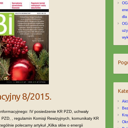
OGŁ
ene
dla
OG
uży
wyk
Pog
Kate
cyjny 8/2015.
Akt
Bez
nformacyjnego: IV posiedzenie KR PZD, uchwały
Kra
PZD, , regulamin Komisji Rewizyjnych, komunikaty KR
Ok
zególnie polecamy artykuł „Kilka słów o energii