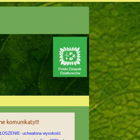
e komunikaty!!!
ŁOSZENIE- uchwalona wysokość