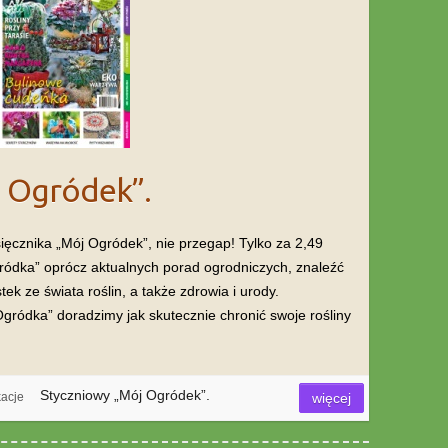
j Ogródek”.
ęcznika „Mój Ogródek”, nie przegap! Tylko za 2,49
ódka” oprócz aktualnych porad ogrodniczych, znaleźć
ek ze świata roślin, a także zdrowia i urody.
ódka” doradzimy jak skutecznie chronić swoje rośliny
Styczniowy „Mój Ogródek”.
kacje
więcej