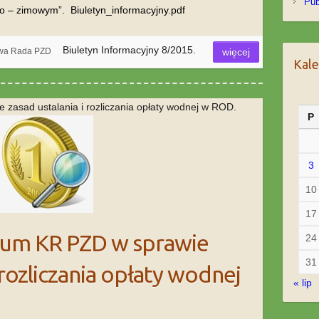
Pub
no – zimowym”. Biuletyn_informacyjny.pdf
Biuletyn Informacyjny 8/2015.
owa Rada PZD
więcej
Kal
zasad ustalania i rozliczania opłaty wodnej w ROD.
P
3
10
17
ium KR PZD w sprawie
24
31
 rozliczania opłaty wodnej
« lip