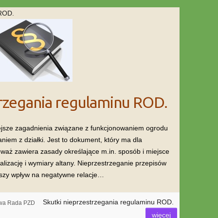
 ROD.
trzegania regulaminu ROD.
ejsze zagadnienia związane z funkcjonowaniem ogrodu
iem z działki. Jest to dokument, który ma dla
waż zawiera zasady określające m.in. sposób i miejsce
lizację i wymiary altany. Nieprzestrzeganie przepisów
kszy wpływ na negatywne relacje…
Skutki nieprzestrzegania regulaminu ROD.
owa Rada PZD
więcej