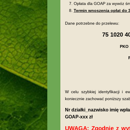
Opłata dla GOAP za wywóz śmi
Termin wnoszenia opłat do 3
Dane potrzebne do przelewu:
75 1020 4
PKO 
W celu szybkiej identyfikacji i 
koniecznie zachować poniższy szab
Nr działki_nazwisko imię wpł
GOAP-xxx zł
UWAGA: Zgodnie z wyt