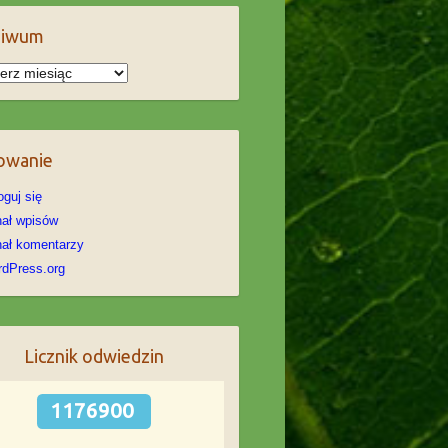
hiwum
iwum
owanie
oguj się
ał wpisów
ał komentarzy
dPress.org
Licznik odwiedzin
1176900