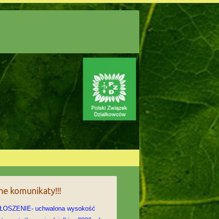
e komunikaty!!!
ŁOSZENIE- uchwalona wysokość