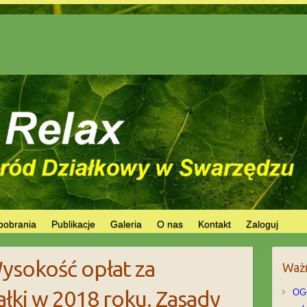
pobrania
Publikacje
Galeria
O nas
Kontakt
Zaloguj
sokość opłat za
Ważn
łki w 2018 roku. Zasady
OG