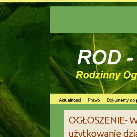
Skip
to
content
Aktualności
Prawo
Dokumenty do 
OGŁOSZENIE- Wy
użytkowanie dzia