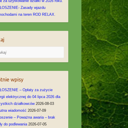
at za użytkowanie działki w 2026 roku.
ŁOSZENIE- Zasady wjazdu
mochodami na teren ROD RELAX.
aj
j
tnie wpisy
OSZENIE – Opłaty za zużycie
rgii elektrycznej do 04 lipca 2026 dla
ystkich działkowców
2026-08-03
utna wiadomość
2026-07-09
oszenie – Poważna awaria – brak
y do podlewania
2026-07-05