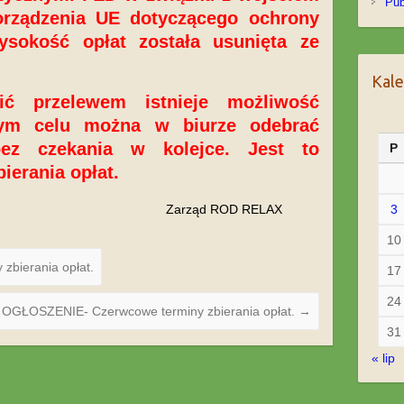
Pub
rządzenia UE dotyczącego ochrony
sokość opłat została usunięta ze
Kal
ić przelewem istnieje możliwość
ym celu można w biurze odebrać
bez czekania w kolejce. Jest to
P
ierania opłat.
3
Zarząd ROD RELAX
10
bierania opłat.
17
24
OGŁOSZENIE- Czerwcowe terminy zbierania opłat.
→
31
« lip