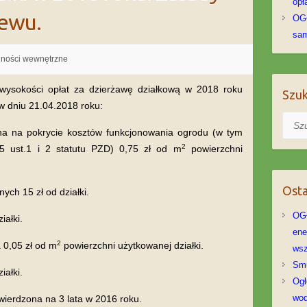
opł
ewu.
OG
sa
lności wewnętrzne
ysokości opłat za dzierżawę działkową w 2018 roku
Szuk
 dniu 21.04.2018 roku:
Szuka
a na pokrycie kosztów funkcjonowania ogrodu (w tym
2
5 ust.1 i 2 statutu PZD) 0,75 zł od m
powierzchni
Osta
ch 15 zł od działki.
OGŁ
iałki.
ene
2
 0,05 zł od m
powierzchni użytkowanej działki.
wsz
Sm
iałki.
Ogł
wod
wierdzona na 3 lata w 2016 roku.