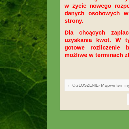
w życie nowego rozpo
danych osobowych wy
strony.
Dla chcących zapłac
uzyskania kwot. W t
gotowe rozliczenie
możliwe
w terminach zb
←
OGŁOSZENIE- Majowe terminy z