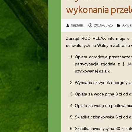
wykonania przel
kaptain
2018-05-25
Aktua
Zarząd ROD RELAX informuje o w
uchwalonych na Walnym Zebraniu w
Opłata ogrodowa przeznaczon
partycypacja zgodnie z § 14
użytkowanej działki.
Wymiana skrzynek energetyczny
Opłata za wodę pitną 3 zł od dz
Opłata za wodę do podlewania
Składka członkowska 6 zł od dz
Składka inwestycyjna 30 zł zat