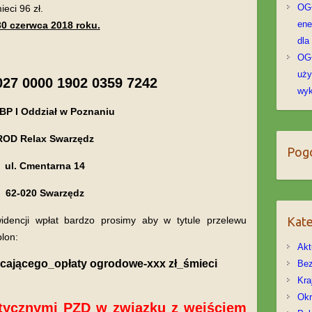
OGŁ
eci 96 zł.
ene
0 czerwca 2018 roku.
dla
OG
uży
027 0000 1902 0359 7242
wyk
BP I Oddział w Poznaniu
ROD Relax Swarzędz
Pog
ul. Cmentarna 14
62-020 Swarzędz
Kate
ewidencji wpłat bardzo prosimy aby w tytule przelewu
lon:
Akt
acającego_opłaty ogrodowe-xxx zł_śmieci
Bez
Kra
Ok
ycznymi PZD w związku z wejściem