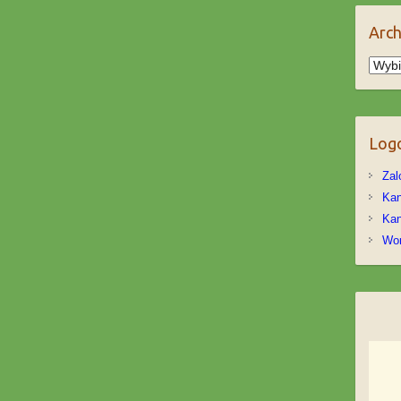
Arc
Arch
Log
Zal
Kan
Kan
Wor